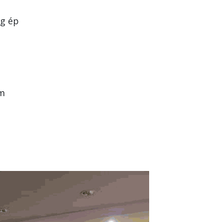
ng ép
àm