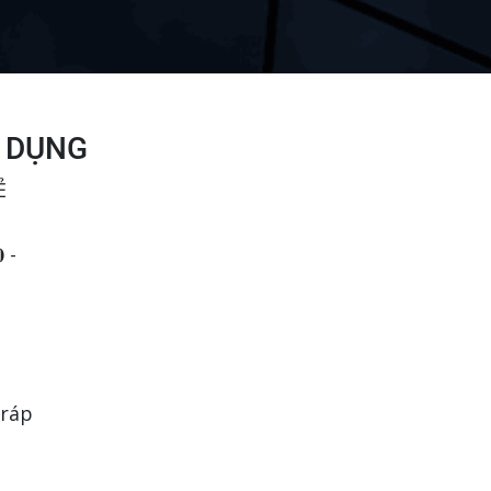
 DỤNG
Ẻ
 -
 ráp
tape