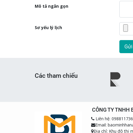
Mô tả ngắn gọn
Sơ yếu lý lịch
Gửi
Các tham chiếu
CÔNG TY TNHH 
Liên hệ: 09881173
Email: baominhha
Địa chỉ: Khu đô thị 