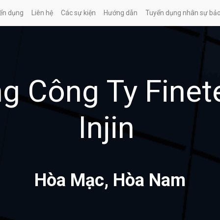
ển dụng
Liên hệ
Các sự kiện
Hướng dẫn
Tuyển dụng nhân sự bả
g Công Ty Finete
Injin
Hòa Mạc, Hòa Nam