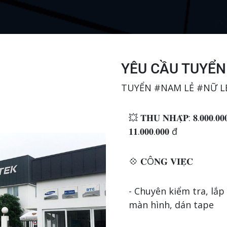
YÊU CẦU TUYỂN
TUYỂN #NAM LẺ #NỮ L
💥 𝐓𝐇𝐔 𝐍𝐇𝐀̣̂𝐏: 𝟖.𝟎𝟎𝟎.𝟎𝟎
𝟏𝟏.𝟎𝟎𝟎.𝟎𝟎𝟎 đ
💠 𝐂Ô𝐍𝐆 𝐕𝐈𝐄̣̂𝐂
- Chuyên kiểm tra, lắp
màn hình, dán 