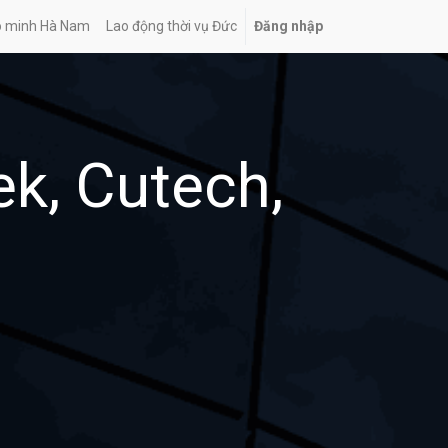
o minh Hà Nam
Lao động thời vụ Đức
Đăng nhập
k, Cutech,