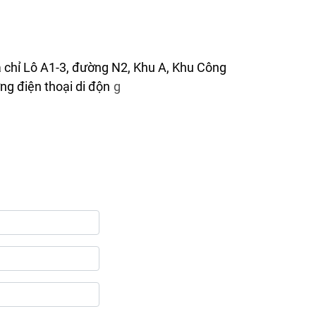
 chỉ Lô A1-3, đường N2, Khu A, Khu Công
g điện thoại di độn
g