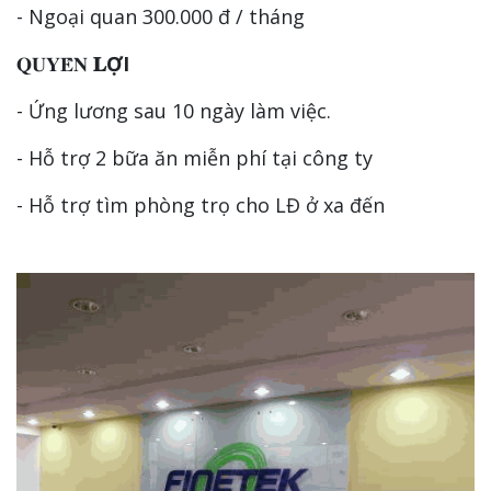
- Ngoại quan 300.000 đ / tháng
𝐐𝐔𝐘𝐄̂̀𝐍
𝐋ỢI
- Ứng lương sau 10 ngày làm việc.
- Hỗ trợ 2 bữa ăn miễn phí tại công ty
- Hỗ trợ tìm phòng trọ cho LĐ ở xa đến