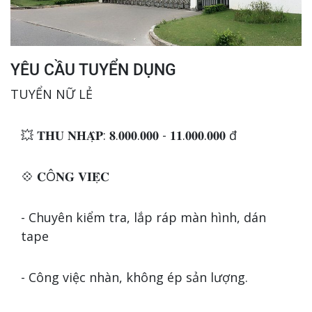
YÊU CẦU TUYỂN DỤNG
TUYỂN NỮ LẺ
💥 𝐓𝐇𝐔 𝐍𝐇𝐀̣̂𝐏: 𝟖.𝟎𝟎𝟎.𝟎𝟎𝟎 - 𝟏𝟏.𝟎𝟎𝟎.𝟎𝟎𝟎 đ
💠 𝐂Ô𝐍𝐆 𝐕𝐈𝐄̣̂𝐂
- Chuyên kiểm tra, lắp ráp màn hình, dán
tape
- Công việc nhàn, không ép sản lượng.