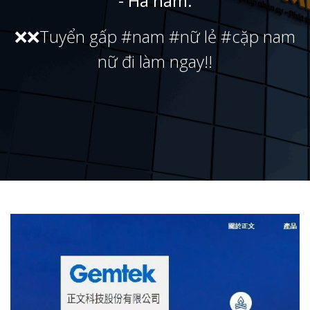
- Hà nam.
❌❌Tuyển gấp #nam #nữ lẻ #cặp nam
nữ đi làm ngay!!