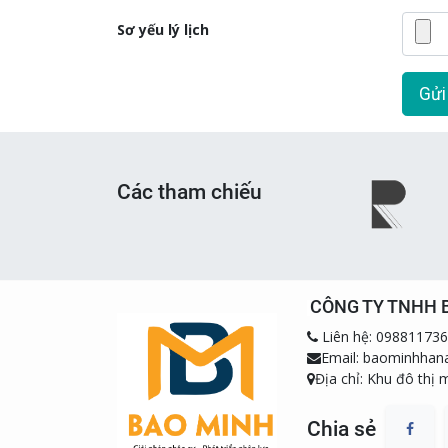
Sơ yếu lý lịch
Gửi
Các tham chiếu
CÔNG TY TNHH 
Liên hệ: 09881173
Email: baominhha
Địa chỉ: Khu đô thị 
Chia sẻ