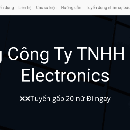
ển dụng
Liên hệ
Các sự kiện
Hướng dẫn
Tuyển dụng nhân sự bả
g Công Ty TNHH
Electronics
❌❌Tuyển gấp 20 nữ Đi ngay