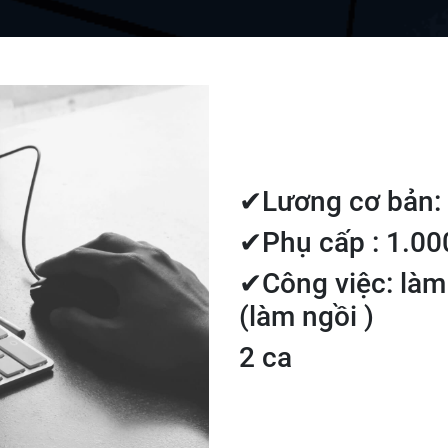
✔Lương cơ bản: 
✔Phụ cấp : 1.00
✔Công việc: làm
(làm ngồi )
2 ca