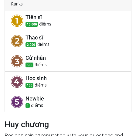
Ranks
Tiến sĩ
điểm
s
10.000
Thạc sĩ
điểm
s
2.000
Cử nhân
điểm
s
500
Học sinh
điểm
s
100
Newbie
điểm
s
1
Huy chương
Besides gaining reputation with your questions and